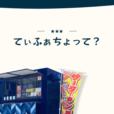
てぃふぁちょって？