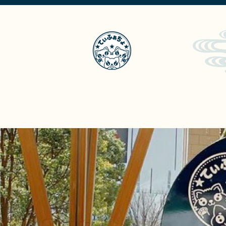
てぃふぁちょ？
メ