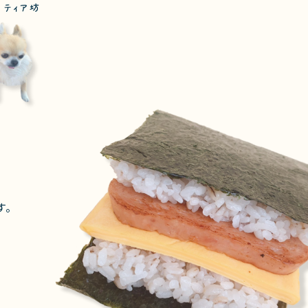
 ティア坊
す。