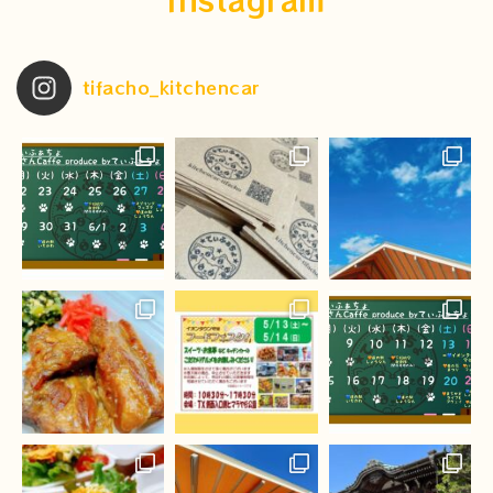
tifacho_kitchencar