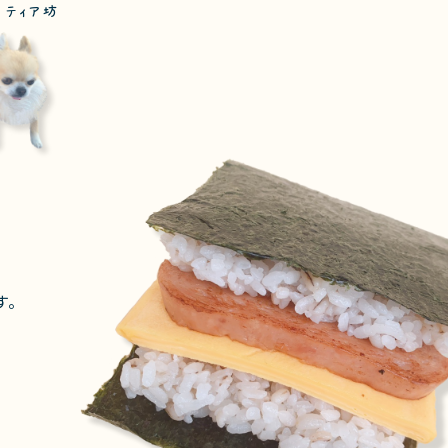
 ティア坊
す。