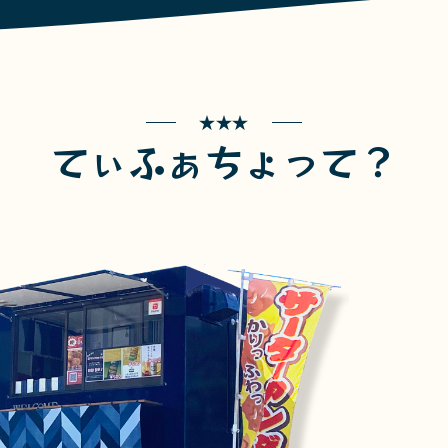
てぃふぁちょって？