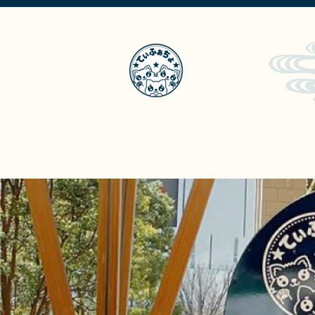
てぃふぁちょ？
メ