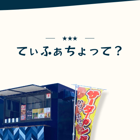
てぃふぁちょって？