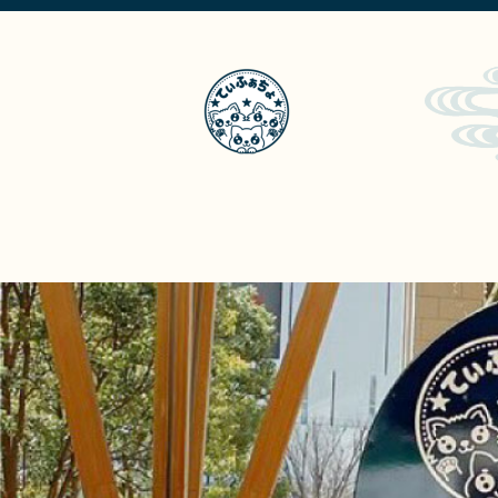
てぃふぁちょ？
メ