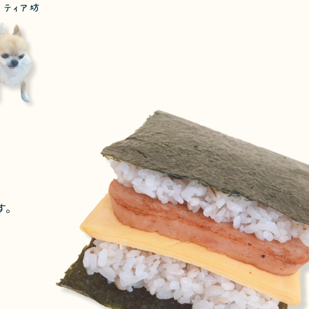
 ティア坊
す。