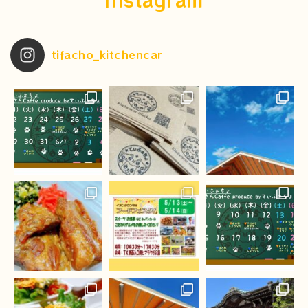
tifacho_kitchencar