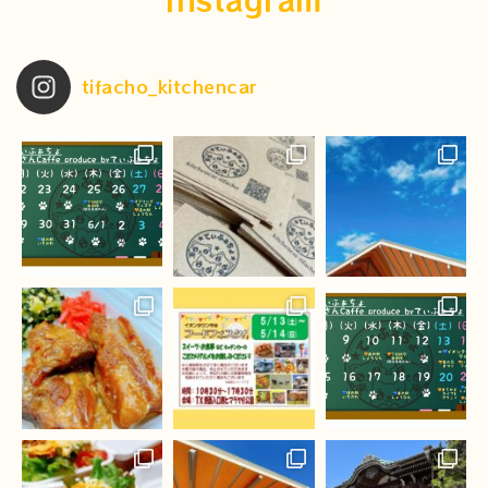
tifacho_kitchencar